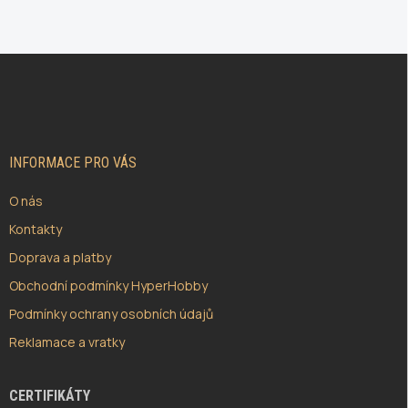
Z
Á
P
A
T
Í
INFORMACE PRO VÁS
O nás
Kontakty
Doprava a platby
Obchodní podmínky HyperHobby
Podmínky ochrany osobních údajů
Reklamace a vratky
CERTIFIKÁTY