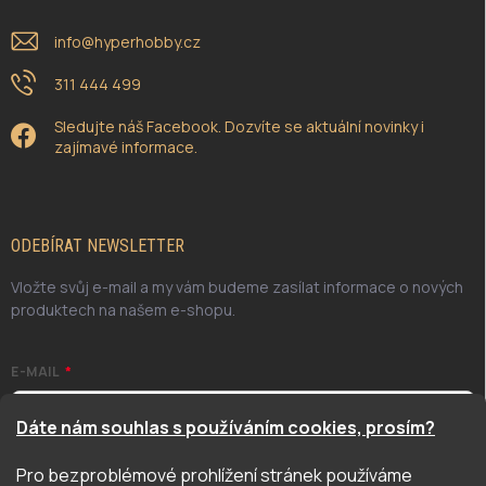
info
@
hyperhobby.cz
311 444 499
Sledujte náš Facebook. Dozvíte se aktuální novinky i
zajímavé informace.
ODEBÍRAT NEWSLETTER
Vložte svůj e-mail a my vám budeme zasílat informace o nových
produktech na našem e-shopu.
E-MAIL
Dáte nám souhlas s používáním cookies, prosím?
Pro bezproblémové prohlížení stránek používáme
Odesláním potvrzuji, že jsem se seznámil/a se zásadami