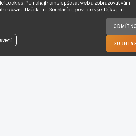
ující cookies. Pomáhají nám zlepšovat web a zobrazovat vám
tní obsah. Tlačítkem ,,Souhlasím,, povolíte vše. Děkujeme.
ODMÍTN
avení
SOUHLA