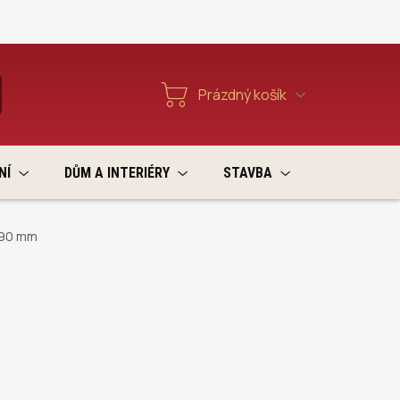
Reklamace a vratky
Prázdný košík
T
Nákupní
košík
NÍ
DŮM A INTERIÉRY
STAVBA
VÝPRODEJ
/ 90 mm