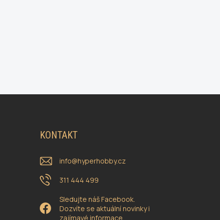
KONTAKT
info
@
hyperhobby.cz
311 444 499
Sledujte náš Facebook.
Dozvíte se aktuální novinky i
zajímavé informace.