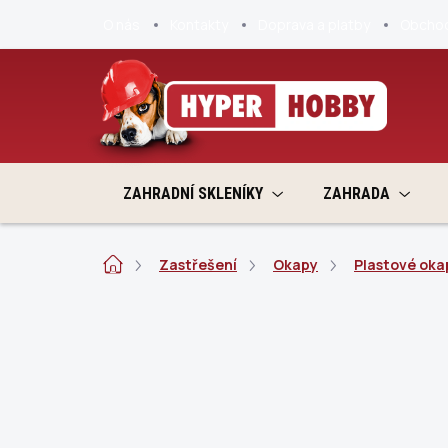
Přejít
O nás
Kontakty
Doprava a platby
Obchod
na
obsah
ZAHRADNÍ SKLENÍKY
ZAHRADA
Domů
Zastřešení
Okapy
Plastové oka