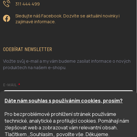
311 444 499
Sledujte náš Facebook. Dozvíte se aktuální novinky i
zajímavé informace.
ODEBÍRAT NEWSLETTER
Vložte svůj e-mail a my vám budeme zasílat informace o nových
produktech na našem e-shopu.
E-MAIL
Dáte nám souhlas s používáním cookies, prosím?
Pro bezproblémové prohlížení stránek používáme
Odesláním potvrzuji, že jsem se seznámil/a se zásadami
technické, analytické a profilující cookies. Pomáhají nám
ochrany osobních údajů. Úplné znění naleznete
zde
zlepšovat web a zobrazovat vám relevantní obsah.
PŘIHLÁSIT SE
Tlačítkem ,,Souhlasím,, povolíte vše. Děkujeme.