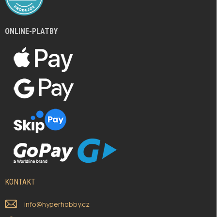
ONLINE-PLATBY
KONTAKT
info
@
hyperhobby.cz