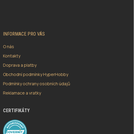
Z
Á
P
A
T
Í
INFORMACE PRO VÁS
O nás
Kontakty
Doprava a platby
Obchodní podmínky HyperHobby
Podmínky ochrany osobních údajů
Reklamace a vratky
CERTIFIKÁTY