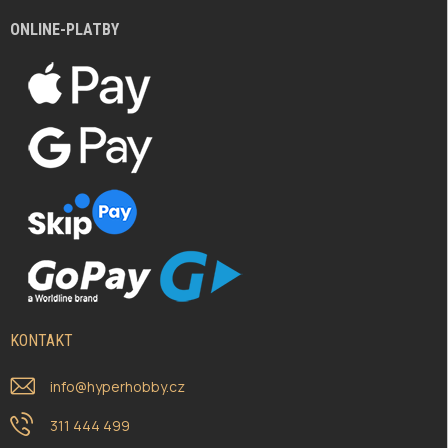
ONLINE-PLATBY
KONTAKT
info
@
hyperhobby.cz
311 444 499