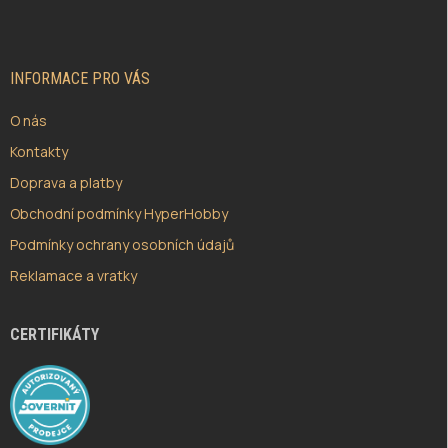
P
A
T
Í
INFORMACE PRO VÁS
O nás
Kontakty
Doprava a platby
Obchodní podmínky HyperHobby
Podmínky ochrany osobních údajů
Reklamace a vratky
CERTIFIKÁTY