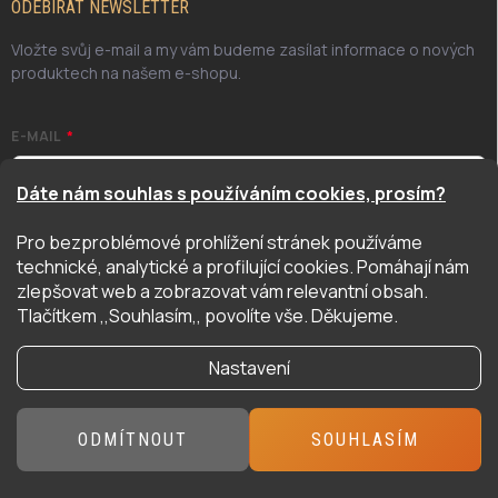
ODEBÍRAT NEWSLETTER
Vložte svůj e-mail a my vám budeme zasílat informace o nových
produktech na našem e-shopu.
E-MAIL
Dáte nám souhlas s používáním cookies, prosím?
Pro bezproblémové prohlížení stránek používáme
Odesláním potvrzuji, že jsem se seznámil/a se zásadami
technické, analytické a profilující cookies. Pomáhají nám
ochrany osobních údajů. Úplné znění naleznete
zde
zlepšovat web a zobrazovat vám relevantní obsah.
PŘIHLÁSIT SE
Tlačítkem ,,Souhlasím,, povolíte vše. Děkujeme.
Nastavení
Copyright 2026
Hyper Hobby
. Všechna práva vyhrazena.
ODMÍTNOUT
SOUHLASÍM
Vytvořil Shoptet