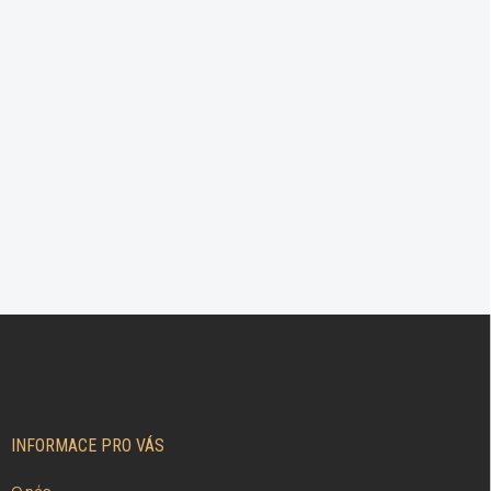
Z
Á
P
A
T
Í
INFORMACE PRO VÁS