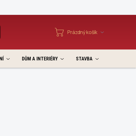
Reklamace a vratky
Prázdný košík
T
Nákupní
košík
NÍ
DŮM A INTERIÉRY
STAVBA
VÝPRODEJ