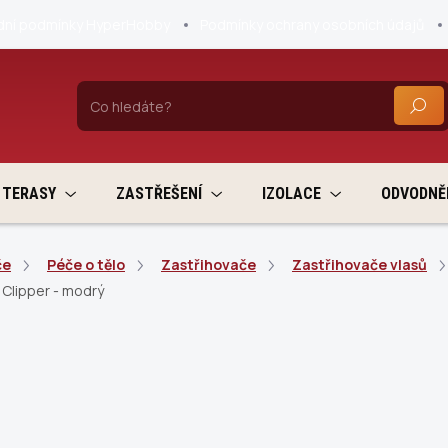
ní podmínky HyperHobby
Podmínky ochrany osobních údajů
HLEDA
TERASY
ZASTŘEŠENÍ
IZOLACE
ODVODNĚ
če
Péče o tělo
Zastřihovače
Zastřihovače vlasů
 Clipper - modrý