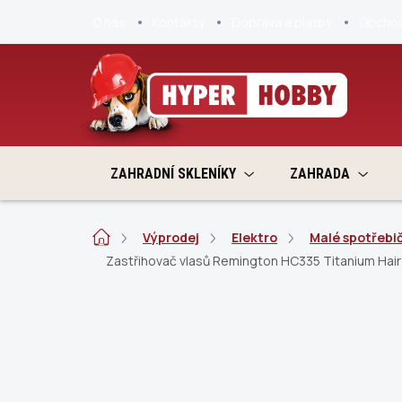
Přejít
O nás
Kontakty
Doprava a platby
Obchod
na
obsah
ZAHRADNÍ SKLENÍKY
ZAHRADA
Domů
Výprodej
Elektro
Malé spotřebi
Zastřihovač vlasů Remington HC335 Titanium Hair