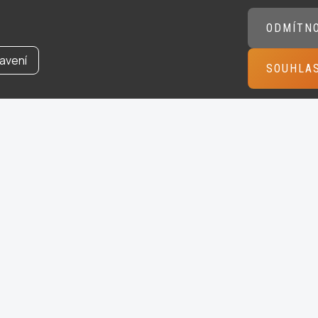
ODMÍTN
avení
SOUHLA