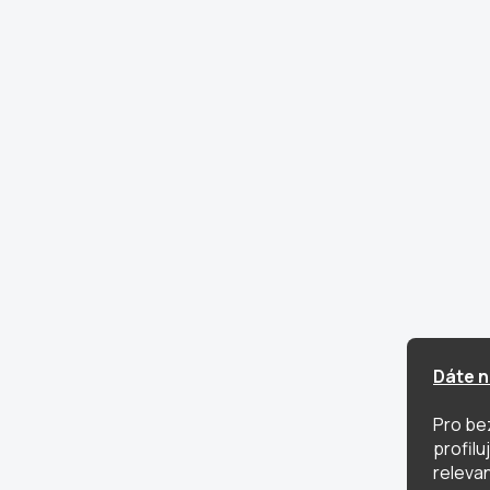
Dáte n
Pro be
profil
relevan