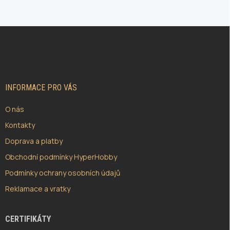
Z
Á
P
A
T
Í
INFORMACE PRO VÁS
O nás
Kontakty
Doprava a platby
Obchodní podmínky HyperHobby
Podmínky ochrany osobních údajů
Reklamace a vratky
CERTIFIKÁTY