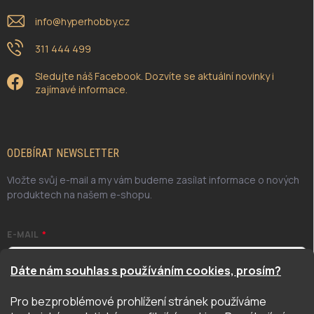
info
@
hyperhobby.cz
311 444 499
Sledujte náš Facebook. Dozvíte se aktuální novinky i
zajímavé informace.
ODEBÍRAT NEWSLETTER
Vložte svůj e-mail a my vám budeme zasílat informace o nových
produktech na našem e-shopu.
E-MAIL
Dáte nám souhlas s používáním cookies, prosím?
Pro bezproblémové prohlížení stránek používáme
Odesláním potvrzuji, že jsem se seznámil/a se zásadami