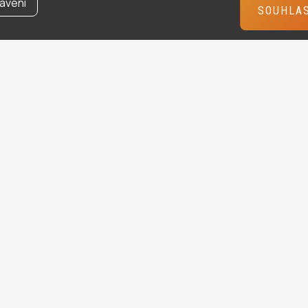
avení
SOUHLA