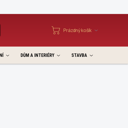
Reklamace a vratky
Prázdný košík
T
Nákupní
košík
NÍ
DŮM A INTERIÉRY
STAVBA
VÝPRODEJ