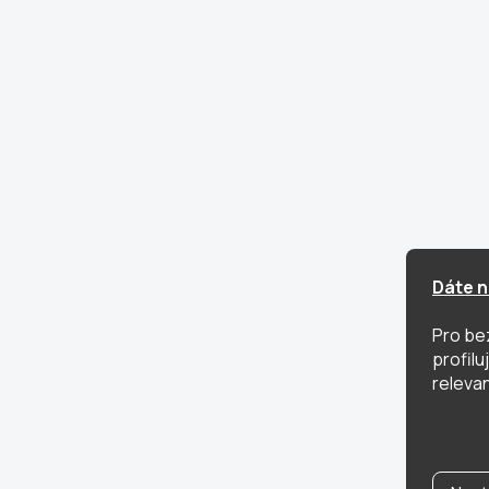
Dáte n
Pro be
profil
relevan