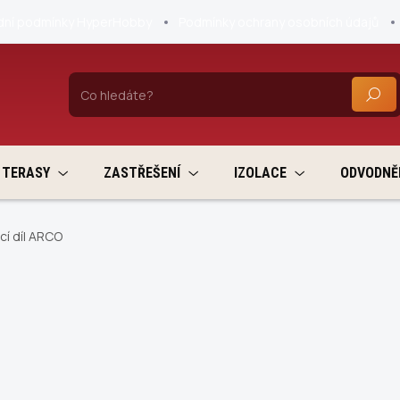
ní podmínky HyperHobby
Podmínky ochrany osobních údajů
HLEDA
TERASY
ZASTŘEŠENÍ
IZOLACE
ODVODNĚ
cí díl ARCO