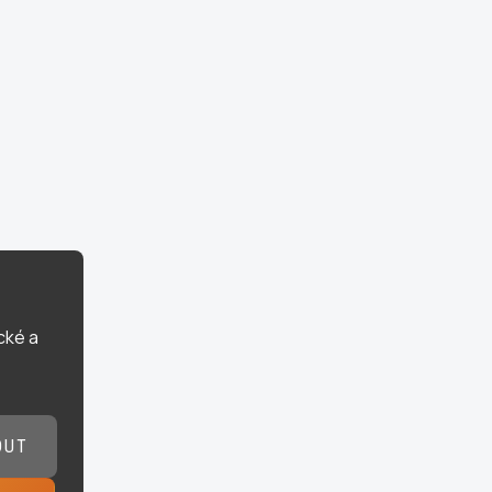
cké a
OUT