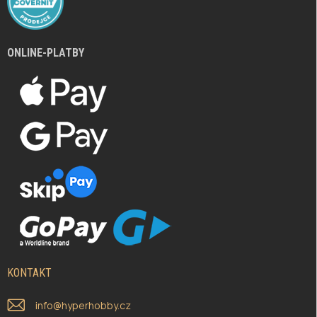
ONLINE-PLATBY
KONTAKT
info
@
hyperhobby.cz