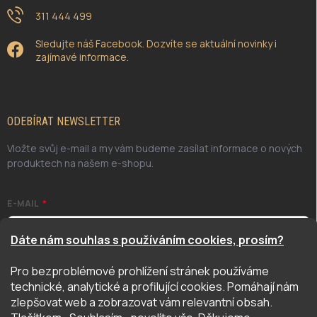
311 444 499
Sledujte náš Facebook. Dozvíte se aktuální novinky i
zajímavé informace.
ODEBÍRAT NEWSLETTER
Vložte svůj e-mail a my vám budeme zasílat informace o nových
produktech na našem e-shopu.
E-MAIL
Dáte nám souhlas s používáním cookies, prosím?
Pro bezproblémové prohlížení stránek používáme
Odesláním potvrzuji, že jsem se seznámil/a se zásadami
technické, analytické a profilující cookies. Pomáhají nám
ochrany osobních údajů. Úplné znění naleznete
zde
zlepšovat web a zobrazovat vám relevantní obsah.
PŘIHLÁSIT SE