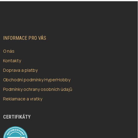
Z
Á
P
A
T
Í
INFORMACE PRO VÁS
O nás
Kontakty
Doprava a platby
Obchodní podmínky HyperHobby
Podmínky ochrany osobních údajů
Reklamace a vratky
CERTIFIKÁTY