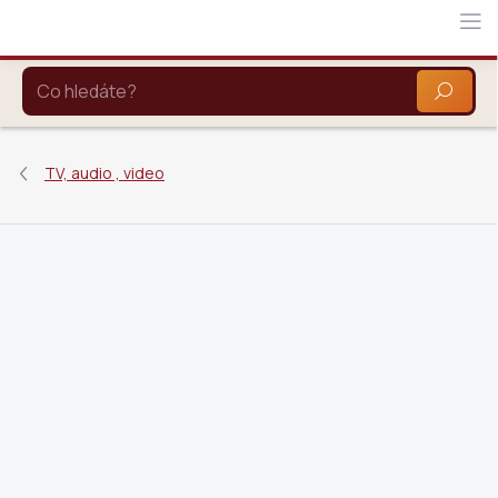
Přejít
na
obsah
HLEDAT
TV, audio , video