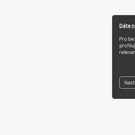
Dáte n
Pro be
profil
relevan
Nast