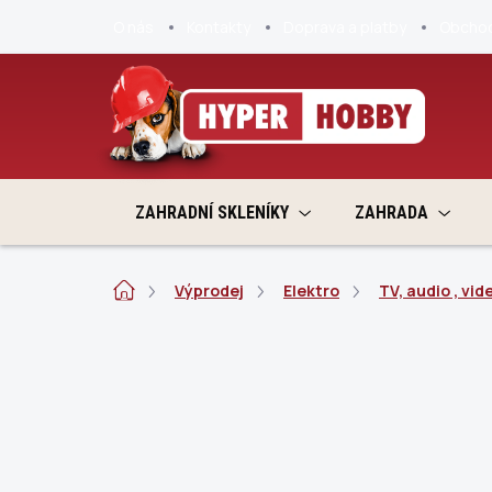
Přejít
O nás
Kontakty
Doprava a platby
Obchod
na
obsah
ZAHRADNÍ SKLENÍKY
ZAHRADA
Domů
Výprodej
Elektro
TV, audio , vid