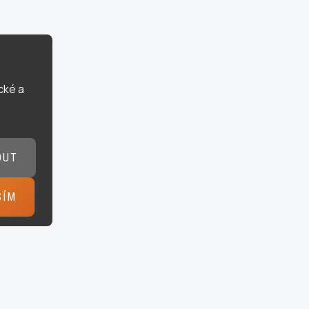
cké a
OUT
SÍM