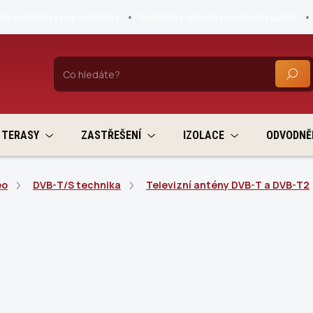
ní podmínky HyperHobby
Podmínky ochrany osobních údajů
HLEDA
TERASY
ZASTŘEŠENÍ
IZOLACE
ODVODNĚ
eo
DVB-T/S technika
Televizní antény DVB-T a DVB-T2