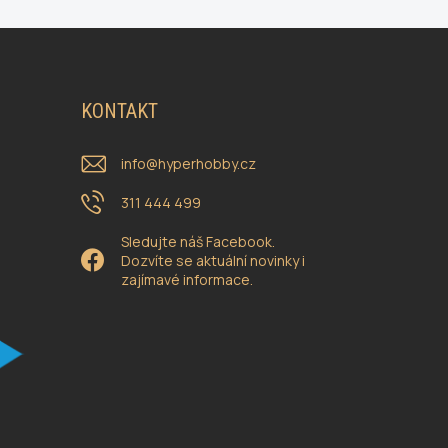
KONTAKT
info
@
hyperhobby.cz
311 444 499
Sledujte náš Facebook.
Dozvíte se aktuální novinky i
zajímavé informace.