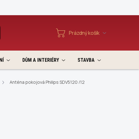
Reklamace a vratky
Prázdný košík
T
Nákupní
košík
NÍ
DŮM A INTERIÉRY
STAVBA
VÝPRODEJ
Anténa pokojová Philips SDV5120 /12