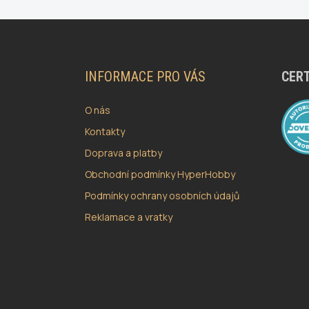
Z
Á
P
A
INFORMACE PRO VÁS
CERT
T
Í
O nás
Kontakty
Doprava a platby
Obchodní podmínky HyperHobby
Podmínky ochrany osobních údajů
Reklamace a vratky