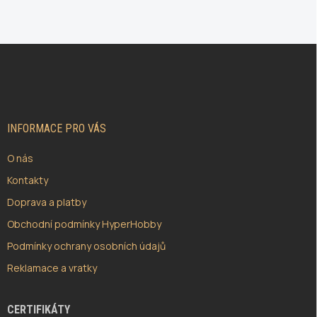
Z
Á
P
A
T
Í
INFORMACE PRO VÁS
O nás
Kontakty
Doprava a platby
Obchodní podmínky HyperHobby
Podmínky ochrany osobních údajů
Reklamace a vratky
CERTIFIKÁTY