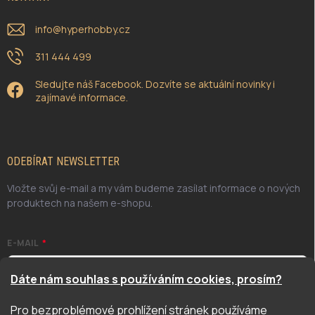
info
@
hyperhobby.cz
311 444 499
Sledujte náš Facebook. Dozvíte se aktuální novinky i
zajímavé informace.
ODEBÍRAT NEWSLETTER
Vložte svůj e-mail a my vám budeme zasílat informace o nových
produktech na našem e-shopu.
E-MAIL
Dáte nám souhlas s používáním cookies, prosím?
Pro bezproblémové prohlížení stránek používáme
Odesláním potvrzuji, že jsem se seznámil/a se zásadami