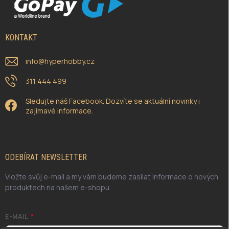
KONTAKT
info
@
hyperhobby.cz
311 444 499
Sledujte náš Facebook. Dozvíte se aktuální novinky i
zajímavé informace.
ODEBÍRAT NEWSLETTER
Vložte svůj e-mail a my vám budeme zasílat informace o nových
produktech na našem e-shopu.
E-MAIL