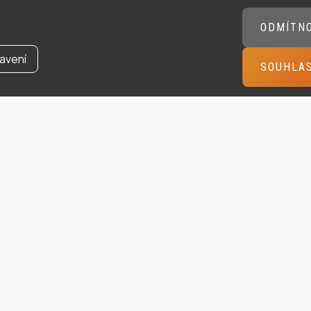
ODMÍTN
avení
SOUHLA