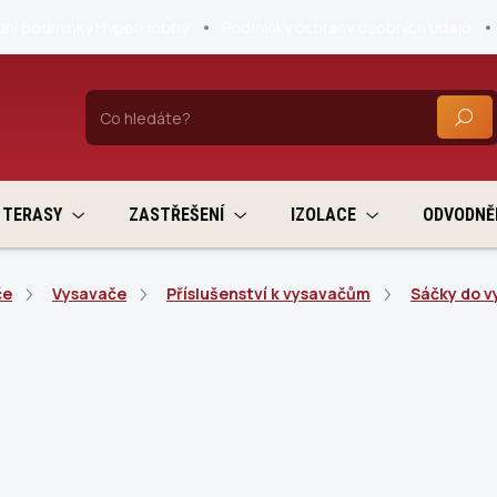
ní podmínky HyperHobby
Podmínky ochrany osobních údajů
HLEDA
TERASY
ZASTŘEŠENÍ
IZOLACE
ODVODNĚ
če
Vysavače
Příslušenství k vysavačům
Sáčky do v