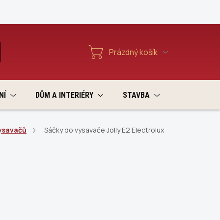
Reklamace a vratky
Prázdný košík
T
Nákupní
košík
NÍ
DŮM A INTERIÉRY
STAVBA
VÝPRODEJ
ysavačů
Sáčky do vysavače Jolly E2 Electrolux