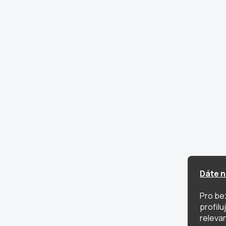
Dáte n
Pro be
profil
relevan