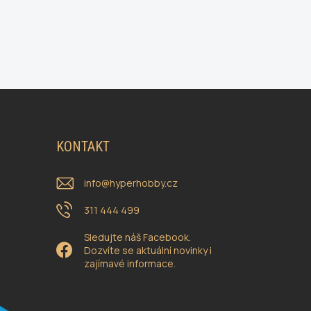
KONTAKT
info
@
hyperhobby.cz
311 444 499
Sledujte náš Facebook.
Dozvíte se aktuální novinky i
zajímavé informace.