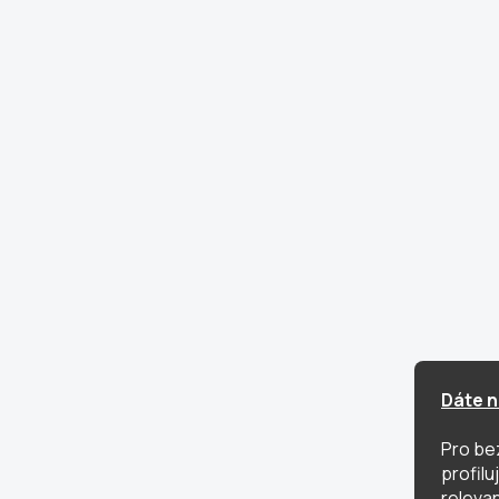
Dáte n
Pro be
profil
relevan