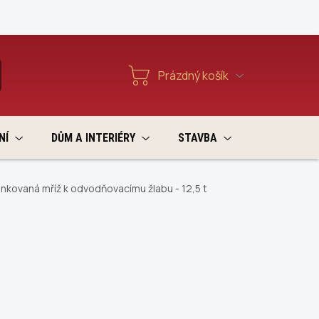
Reklamace a vratky
Prázdný košík
T
Nákupní
košík
NÍ
DŮM A INTERIÉRY
STAVBA
VÝPRODEJ
inkovaná mříž k odvodňovacímu žlabu - 12,5 t