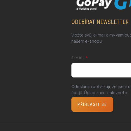
ODEBÍRAT NEWSLETTER
Vložte svůj e-mail a my vám b
našem e-shopu.
E-MAIL
Odesláním potvrzuji, že jsem 
údajů. Úplné znění naleznete
z
PŘIHLÁSIT SE