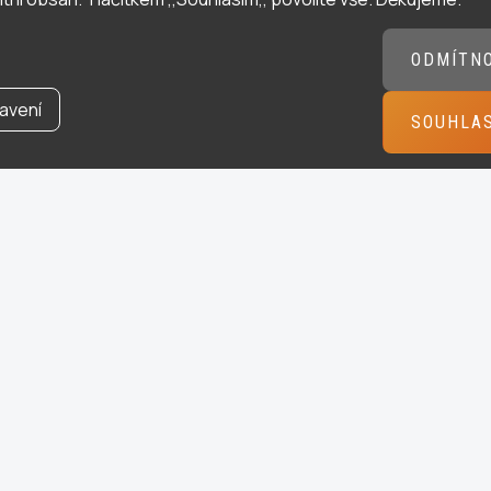
ODMÍTN
avení
SOUHLA