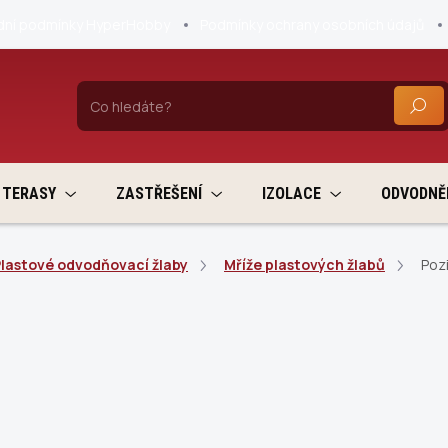
ní podmínky HyperHobby
Podmínky ochrany osobních údajů
HLEDA
TERASY
ZASTŘEŠENÍ
IZOLACE
ODVODNĚ
lastové odvodňovací žlaby
Mříže plastových žlabů
Poz