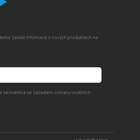
udeme zasílat informace o nových produktech na
se seznámil/a se zásadami ochrany osobních
de