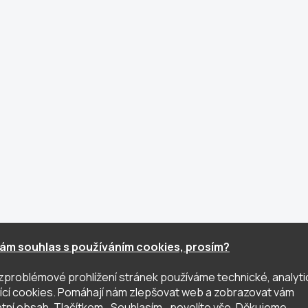
ám souhlas s používáním cookies, prosím?
zproblémové prohlížení stránek používáme technické, analyti
ující cookies. Pomáhají nám zlepšovat web a zobrazovat vám
tní obsah. Tlačítkem ,,Souhlasím,, povolíte vše. Děkujeme.