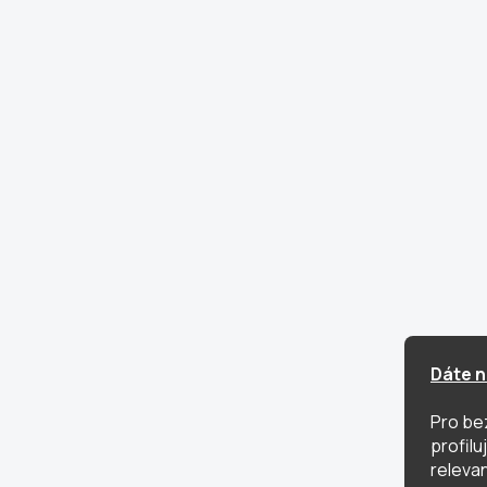
Dáte n
Pro be
profil
relevan