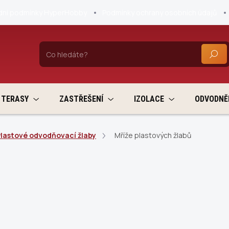
ní podmínky HyperHobby
Podmínky ochrany osobních údajů
HLEDA
TERASY
ZASTŘEŠENÍ
IZOLACE
ODVODNĚ
lastové odvodňovací žlaby
Mříže plastových žlabů