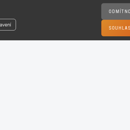
ODMÍTN
avení
SOUHLA