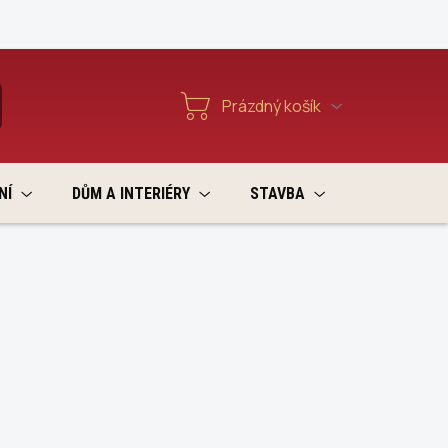
Reklamace a vratky
Prázdný košík
T
Nákupní
košík
NÍ
DŮM A INTERIÉRY
STAVBA
VÝPRODEJ