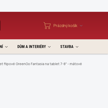
Reklamace a vratky
Prázdný košík
T
Nákupní
košík
NÍ
DŮM A INTERIÉRY
STAVBA
VÝPRODEJ
et flipové GreenGo Fantasia na tablet 7-8" - mátové