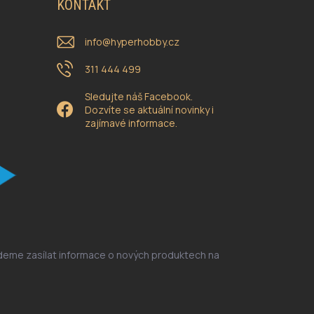
KONTAKT
info
@
hyperhobby.cz
311 444 499
Sledujte náš Facebook.
Dozvíte se aktuální novinky i
zajímavé informace.
udeme zasílat informace o nových produktech na