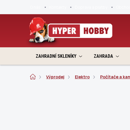
Přejít
O nás
Kontakty
Doprava a platby
Obchod
na
obsah
ZAHRADNÍ SKLENÍKY
ZAHRADA
Domů
Výprodej
Elektro
Počítače a ka