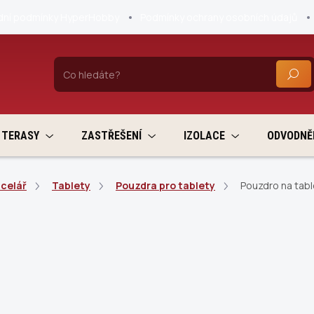
ní podmínky HyperHobby
Podmínky ochrany osobních údajů
HLEDA
TERASY
ZASTŘEŠENÍ
IZOLACE
ODVODNĚ
ncelář
Tablety
Pouzdra pro tablety
Pouzdro na tabl