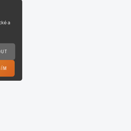
cké a
OUT
SÍM