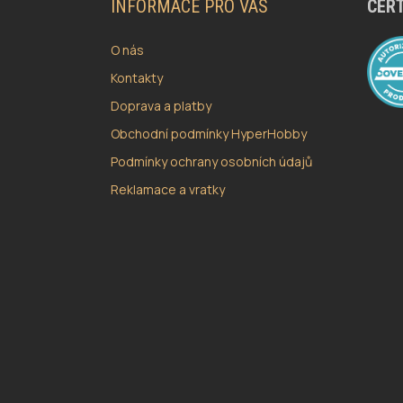
A
INFORMACE PRO VÁS
CERT
T
Í
O nás
Kontakty
Doprava a platby
Obchodní podmínky HyperHobby
Podmínky ochrany osobních údajů
Reklamace a vratky