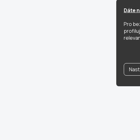
Dáte n
Pro be
profil
relevan
Nast