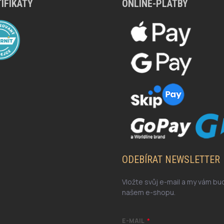
IFIKÁTY
ONLINE-PLATBY
ODEBÍRAT NEWSLETTER
Vložte svůj e-mail a my vám b
našem e-shopu.
E-MAIL