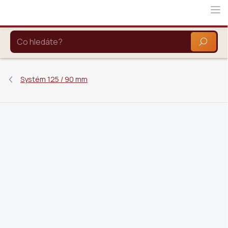
Přejít
na
obsah
HLEDAT
Systém 125 / 90 mm