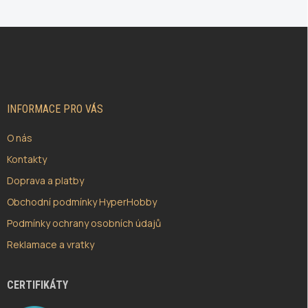
Z
Á
P
A
T
Í
INFORMACE PRO VÁS
O nás
Kontakty
Doprava a platby
Obchodní podmínky HyperHobby
Podmínky ochrany osobních údajů
Reklamace a vratky
CERTIFIKÁTY