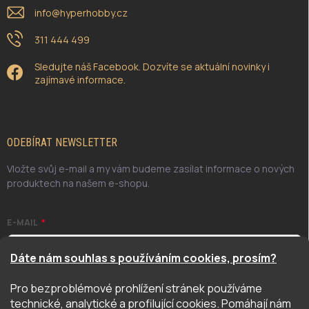
info
@
hyperhobby.cz
311 444 499
Sledujte náš Facebook. Dozvíte se aktuální novinky i
zajímavé informace.
ODEBÍRAT NEWSLETTER
Vložte svůj e-mail a my vám budeme zasílat informace o nových
produktech na našem e-shopu.
E-MAIL
Dáte nám souhlas s používáním cookies, prosím?
Pro bezproblémové prohlížení stránek používáme
Odesláním potvrzuji, že jsem se seznámil/a se zásadami
technické, analytické a profilující cookies. Pomáhají nám
ochrany osobních údajů. Úplné znění naleznete
zde