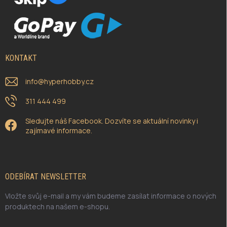
KONTAKT
info
@
hyperhobby.cz
311 444 499
Sledujte náš Facebook. Dozvíte se aktuální novinky i
zajímavé informace.
ODEBÍRAT NEWSLETTER
Vložte svůj e-mail a my vám budeme zasílat informace o nových
produktech na našem e-shopu.