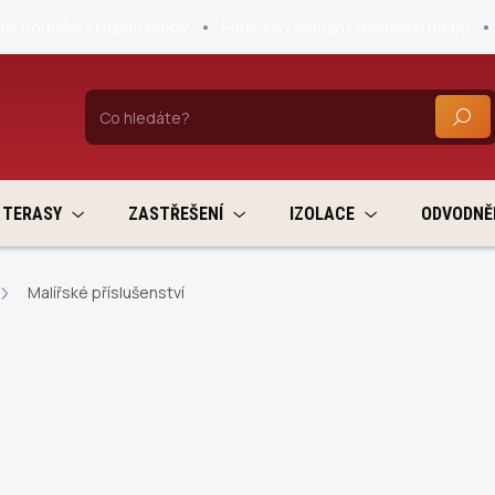
ní podmínky HyperHobby
Podmínky ochrany osobních údajů
HLEDA
TERASY
ZASTŘEŠENÍ
IZOLACE
ODVODNĚ
Malířské příslušenství