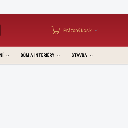
Reklamace a vratky
Prázdný košík
T
Nákupní
košík
NÍ
DŮM A INTERIÉRY
STAVBA
VÝPRODEJ