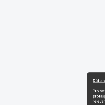
Dáte n
Pro be
profil
relevan