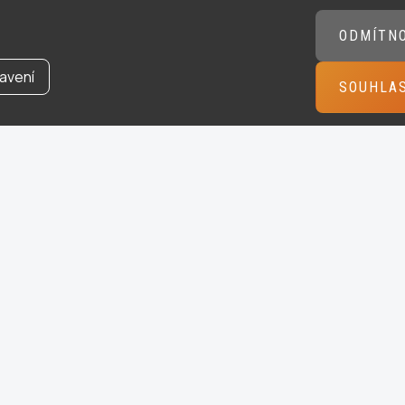
ODMÍTN
avení
SOUHLA