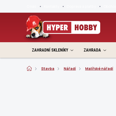
Přejít
O nás
Kontakty
Doprava a platby
Obchod
na
obsah
ZAHRADNÍ SKLENÍKY
ZAHRADA
Domů
Stavba
Nářadí
Malířské nářadí