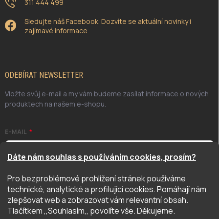
311 444 499
Sledujte náš Facebook. Dozvíte se aktuální novinky i
zajímavé informace.
ODEBÍRAT NEWSLETTER
Vložte svůj e-mail a my vám budeme zasílat informace o nových
produktech na našem e-shopu.
E-MAIL
Dáte nám souhlas s používáním cookies, prosím?
Pro bezproblémové prohlížení stránek používáme
Odesláním potvrzuji, že jsem se seznámil/a se zásadami
technické, analytické a profilující cookies. Pomáhají nám
ochrany osobních údajů. Úplné znění naleznete
zde
zlepšovat web a zobrazovat vám relevantní obsah.
PŘIHLÁSIT SE
Tlačítkem ,,Souhlasím,, povolíte vše. Děkujeme.