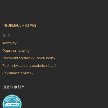
Á
P
A
T
Í
INFORMACE PRO VÁS
O nás
Kontakty
Doprava a platby
Obchodní podmínky HyperHobby
Podmínky ochrany osobních údajů
Reklamace a vratky
CERTIFIKÁTY