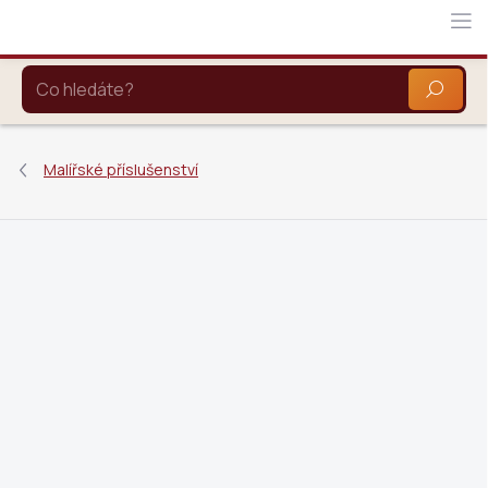
Přejít
na
obsah
HLEDAT
Malířské příslušenství