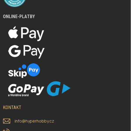
ONLINE-PLATBY
KONTAKT
info
@
hyperhobby.cz