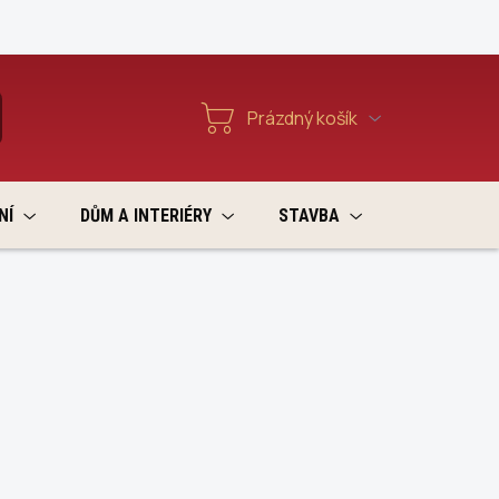
Reklamace a vratky
Prázdný košík
T
Nákupní
košík
NÍ
DŮM A INTERIÉRY
STAVBA
VÝPRODEJ