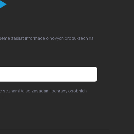
udeme zasílat informace o nových produktech na
se seznámil/a se zásadami ochrany osobních
de