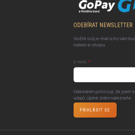
ODEBÍRAT NEWSLETTER
Vložte svůj e-mail a my vám b
našem e-shopu.
E-MAIL
Odesláním potvrzuji, že jsem 
údajů. Úplné znění naleznete
z
PŘIHLÁSIT SE