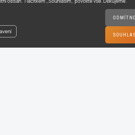
tní obsah. Tlačítkem ,,Souhlasím,, povolíte vše. Děkujeme.
ODMÍTN
avení
SOUHLA