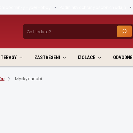
ní podmínky HyperHobby
Podmínky ochrany osobních údajů
HLEDA
TERASY
ZASTŘEŠENÍ
IZOLACE
ODVODNĚ
iče
Myčky nádobí