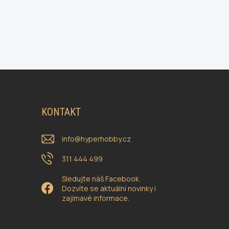
KONTAKT
info
@
hyperhobby.cz
311 444 499
Sledujte náš Facebook.
Dozvíte se aktuální novinky i
zajímavé informace.