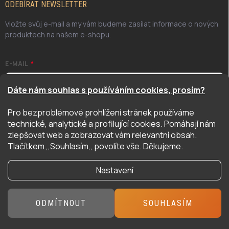
ODEBÍRAT NEWSLETTER
Vložte svůj e-mail a my vám budeme zasílat informace o nových
produktech na našem e-shopu.
E-MAIL
Dáte nám souhlas s používáním cookies, prosím?
Pro bezproblémové prohlížení stránek používáme
Odesláním potvrzuji, že jsem se seznámil/a se zásadami
technické, analytické a profilující cookies. Pomáhají nám
ochrany osobních údajů. Úplné znění naleznete
zde
zlepšovat web a zobrazovat vám relevantní obsah.
PŘIHLÁSIT SE
Tlačítkem ,,Souhlasím,, povolíte vše. Děkujeme.
Nastavení
Copyright 2026
Hyper Hobby
. Všechna práva vyhrazena.
ODMÍTNOUT
SOUHLASÍM
Vytvořil Shoptet