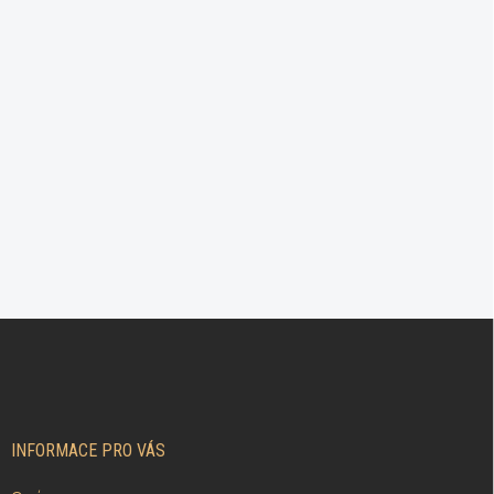
Z
Á
P
A
T
Í
INFORMACE PRO VÁS