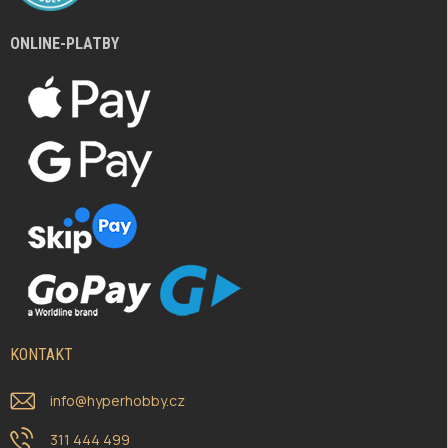
ONLINE-PLATBY
KONTAKT
info
@
hyperhobby.cz
311 444 499