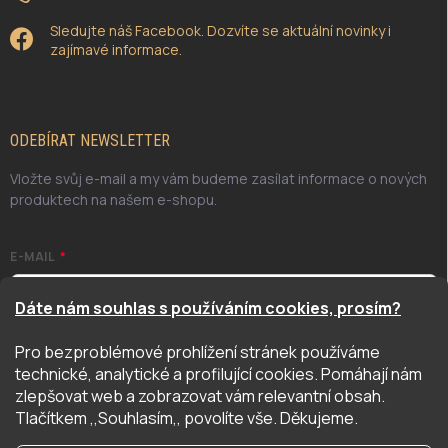
Sledujte náš Facebook. Dozvíte se aktuální novinky i
zajímavé informace.
ODEBÍRAT NEWSLETTER
Vložte svůj e-mail a my vám budeme zasílat informace o nových
produktech na našem e-shopu.
E-MAIL
Dáte nám souhlas s používáním cookies, prosím?
Pro bezproblémové prohlížení stránek používáme
Odesláním potvrzuji, že jsem se seznámil/a se zásadami
technické, analytické a profilující cookies. Pomáhají nám
ochrany osobních údajů. Úplné znění naleznete
zde
zlepšovat web a zobrazovat vám relevantní obsah.
PŘIHLÁSIT SE
Tlačítkem ,,Souhlasím,, povolíte vše. Děkujeme.