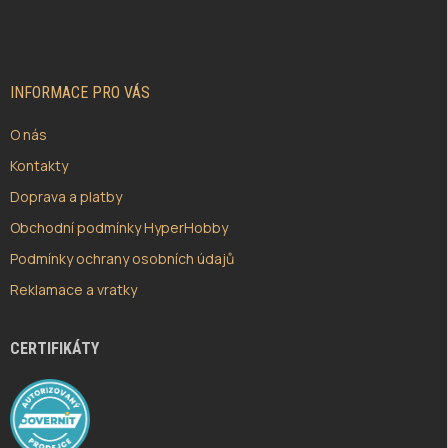
Á
P
A
T
Í
INFORMACE PRO VÁS
O nás
Kontakty
Doprava a platby
Obchodní podmínky HyperHobby
Podmínky ochrany osobních údajů
Reklamace a vratky
CERTIFIKÁTY