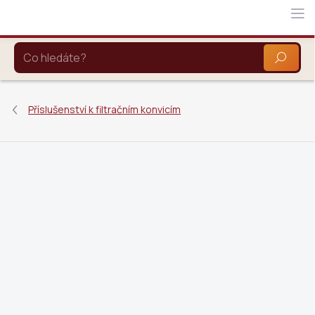
Přejít
na
obsah
HLEDAT
Příslušenství k filtračním konvicím