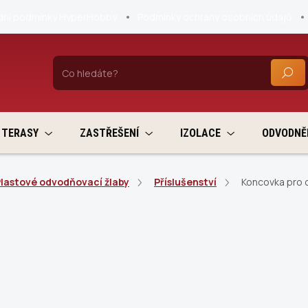
ní podmínky HyperHobby
Podmínky ochrany osobních údajů
HLEDA
TERASY
ZASTŘEŠENÍ
IZOLACE
ODVODNĚ
lastové odvodňovací žlaby
Příslušenství
Koncovka pro 