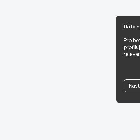
Dáte n
Pro be
profil
relevan
Nast