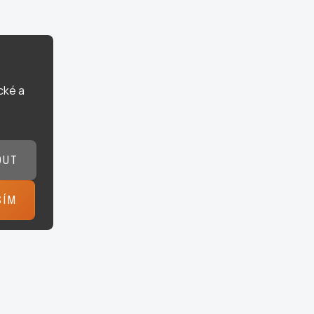
cké a
OUT
SÍM