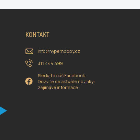
KONTAKT
info
@
hyperhobby.cz
311 444 499
Sledujte náš Facebook.
Dozvíte se aktuální novinky i
zajímavé informace.