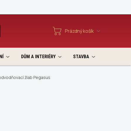
Reklamace a vratky
Prázdný košík
T
Nákupní
košík
NÍ
DŮM A INTERIÉRY
STAVBA
VÝPRODEJ
odvodňovací žlab Pegasus