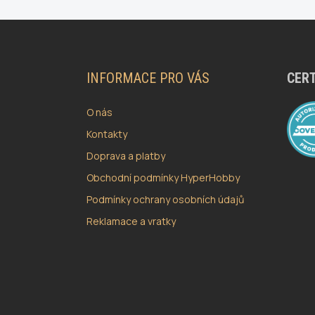
Z
Á
P
A
INFORMACE PRO VÁS
CERT
T
Í
O nás
Kontakty
Doprava a platby
Obchodní podmínky HyperHobby
Podmínky ochrany osobních údajů
Reklamace a vratky