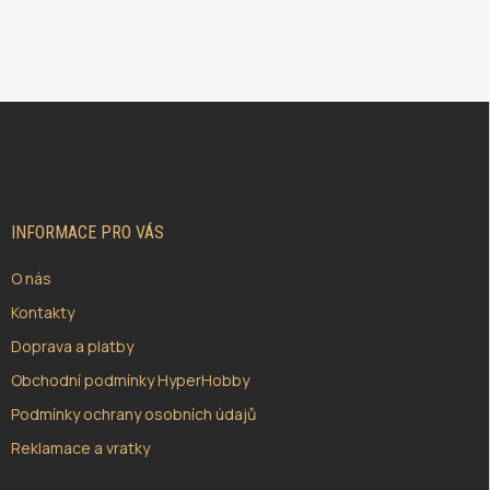
Z
Á
P
A
T
Í
INFORMACE PRO VÁS
O nás
Kontakty
Doprava a platby
Obchodní podmínky HyperHobby
Podmínky ochrany osobních údajů
Reklamace a vratky