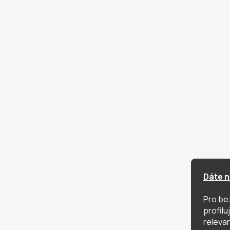
Dáte n
Pro be
profil
relevan