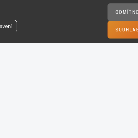
ODMÍTN
avení
SOUHLA