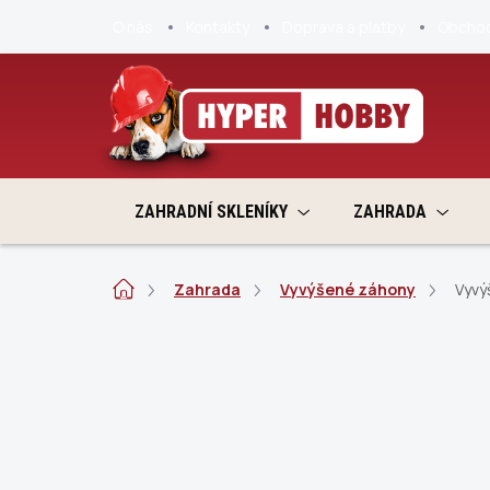
Přejít
O nás
Kontakty
Doprava a platby
Obchod
na
obsah
ZAHRADNÍ SKLENÍKY
ZAHRADA
Domů
Zahrada
Vyvýšené záhony
Vyvý