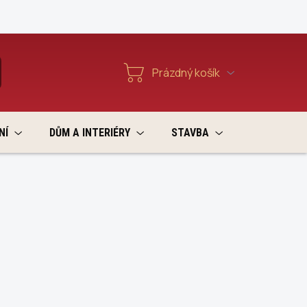
Reklamace a vratky
Prázdný košík
T
Nákupní
košík
NÍ
DŮM A INTERIÉRY
STAVBA
VÝPRODEJ