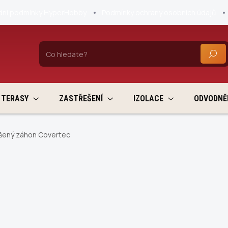
ní podmínky HyperHobby
Podmínky ochrany osobních údajů
HLEDA
TERASY
ZASTŘEŠENÍ
IZOLACE
ODVODNĚ
šený záhon Covertec