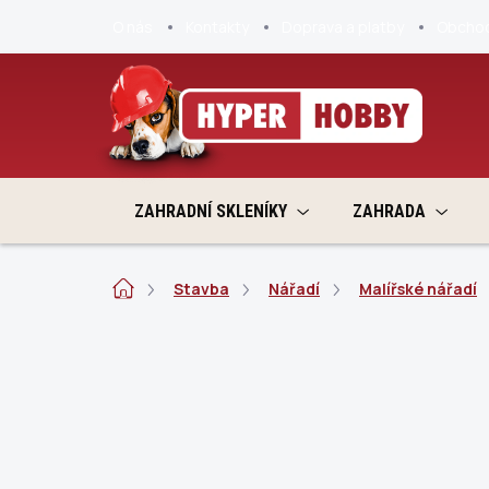
Přejít
O nás
Kontakty
Doprava a platby
Obchod
na
obsah
ZAHRADNÍ SKLENÍKY
ZAHRADA
Domů
Stavba
Nářadí
Malířské nářadí