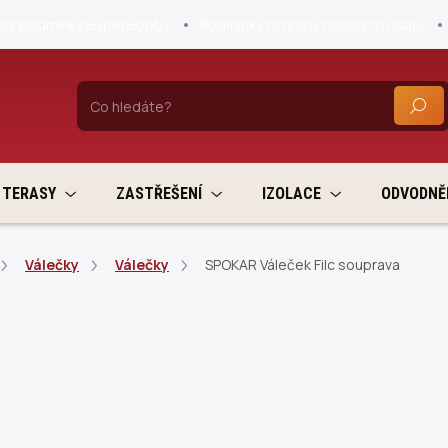
ní podmínky HyperHobby
Podmínky ochrany osobních údajů
HLEDA
TERASY
ZASTŘEŠENÍ
IZOLACE
ODVODNĚ
Válečky
Válečky
SPOKAR Váleček Filc souprava