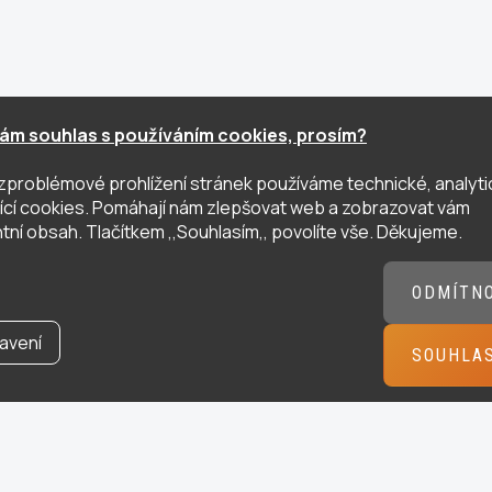
ám souhlas s používáním cookies, prosím?
zproblémové prohlížení stránek používáme technické, analyti
ující cookies. Pomáhají nám zlepšovat web a zobrazovat vám
tní obsah. Tlačítkem ,,Souhlasím,, povolíte vše. Děkujeme.
ODMÍTN
avení
SOUHLA