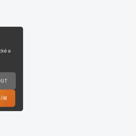
cké a
OUT
SÍM