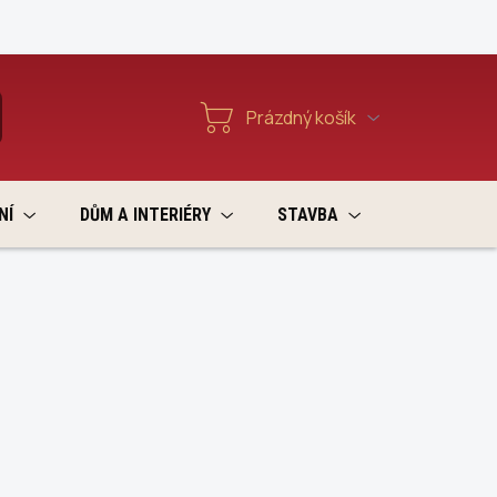
Reklamace a vratky
Prázdný košík
T
Nákupní
košík
NÍ
DŮM A INTERIÉRY
STAVBA
VÝPRODEJ