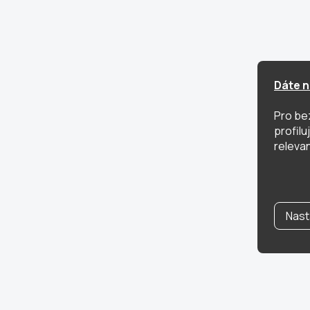
Dáte n
Pro be
profil
relevan
Nast