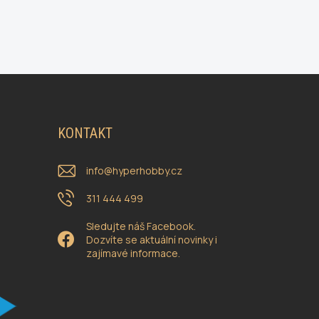
KONTAKT
info
@
hyperhobby.cz
311 444 499
Sledujte náš Facebook.
Dozvíte se aktuální novinky i
zajímavé informace.