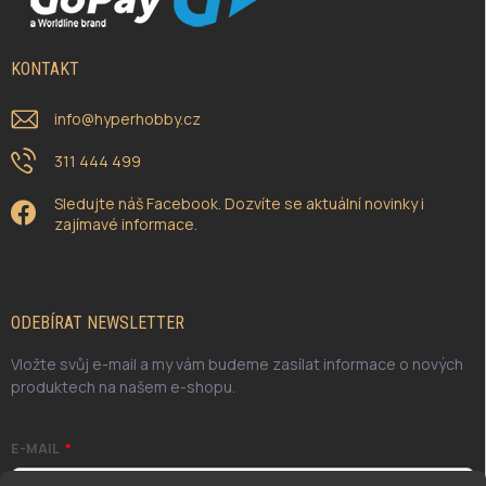
KONTAKT
info
@
hyperhobby.cz
311 444 499
Sledujte náš Facebook. Dozvíte se aktuální novinky i
zajímavé informace.
ODEBÍRAT NEWSLETTER
Vložte svůj e-mail a my vám budeme zasílat informace o nových
produktech na našem e-shopu.
E-MAIL