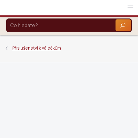
Přejít
na
obsah
HLEDAT
Příslušenství k válečkům