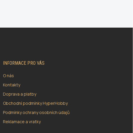
Z
Á
P
A
T
Í
INFORMACE PRO VÁS
O nás
Kontakty
Doprava a platby
Obchodní podmínky HyperHobby
Podmínky ochrany osobních údajů
Reklamace a vratky