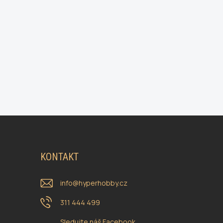
KONTAKT
info
@
hyperhobby.cz
311 444 499
Sledujte náš Facebook.