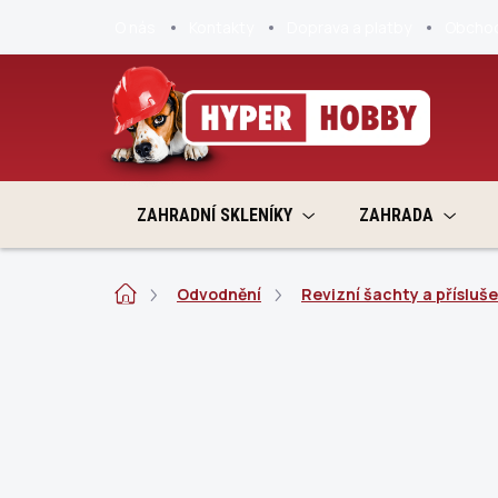
Přejít
O nás
Kontakty
Doprava a platby
Obchod
na
obsah
ZAHRADNÍ SKLENÍKY
ZAHRADA
Domů
Odvodnění
Revizní šachty a přísluše