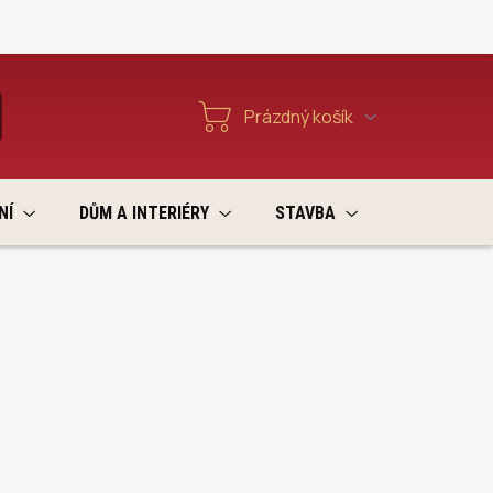
Reklamace a vratky
Prázdný košík
T
Nákupní
košík
NÍ
DŮM A INTERIÉRY
STAVBA
VÝPRODEJ