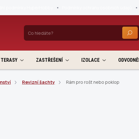
ní podmínky HyperHobby
Podmínky ochrany osobních údajů
HLEDA
TERASY
ZASTŘEŠENÍ
IZOLACE
ODVODNĚ
nství
Revizní šachty
Rám pro rošt nebo poklop