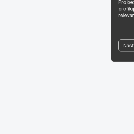
Pro be
profil
relevan
Nast