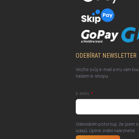
ODEBÍRAT NEWSLETTER
Vložte svůj e-mail a my vám b
našem e-shopu.
E-MAIL
Odesláním potvrzuji, že jsem 
údajů. Úplné znění naleznete
z