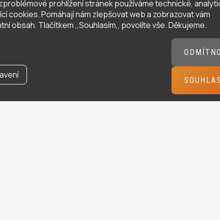
zproblémové prohlížení stránek používáme technické, analyti
ující cookies. Pomáhají nám zlepšovat web a zobrazovat vám
tní obsah. Tlačítkem ,,Souhlasím,, povolíte vše. Děkujeme.
ODMÍTN
avení
SOUHLA