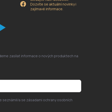
Dozvíte se aktuální novinky i
zajímavé informace.
udeme zasílat informace o nových produktech na
se seznámil/a se zásadami ochrany osobních
de