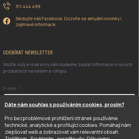
311 444 499
Sledujte náš Facebook. Dozvíte se aktuální novinky i
zajímavé informace.
ODEBÍRAT NEWSLETTER
Vložte svůj e-mail a my vám budeme zasílat informace o nových
produktech na našem e-shopu.
E-MAIL
Dáte nám souhlas s používáním cookies, prosím?
Pro bezproblémové prohlížení stránek používáme
Odesláním potvrzuji, že jsem se seznámil/a se zásadami
technické, analytické a profilující cookies. Pomáhají nám
ochrany osobních údajů. Úplné znění naleznete
zde
zlepšovat web a zobrazovat vám relevantní obsah.
PŘIHLÁSIT SE
Tlačítkem ,,Souhlasím,, povolíte vše. Děkujeme.