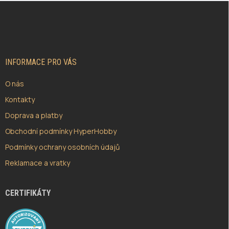
Z
Á
P
A
T
Í
INFORMACE PRO VÁS
O nás
Kontakty
Doprava a platby
Obchodní podmínky HyperHobby
Podmínky ochrany osobních údajů
Reklamace a vratky
CERTIFIKÁTY