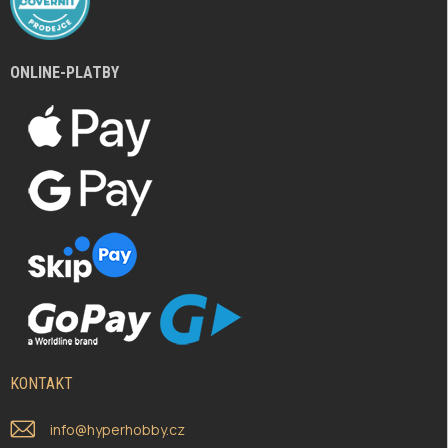
ONLINE-PLATBY
KONTAKT
info
@
hyperhobby.cz