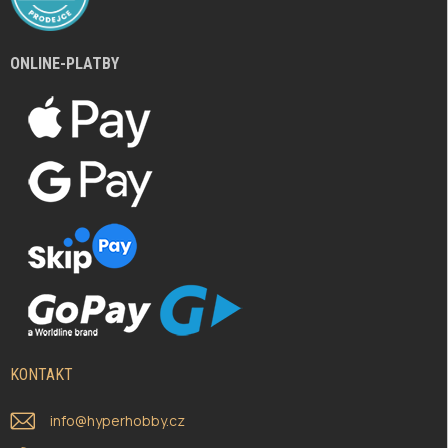
ONLINE-PLATBY
KONTAKT
info
@
hyperhobby.cz