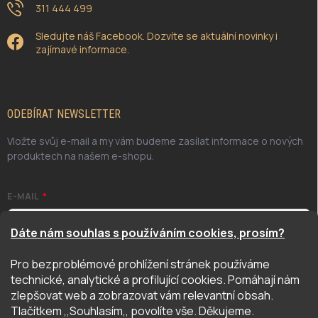
311 444 499
Sledujte náš Facebook. Dozvíte se aktuální novinky i
zajímavé informace.
ODEBÍRAT NEWSLETTER
Vložte svůj e-mail a my vám budeme zasílat informace o nových
produktech na našem e-shopu.
E-MAIL
Dáte nám souhlas s používáním cookies, prosím?
Pro bezproblémové prohlížení stránek používáme
Odesláním potvrzuji, že jsem se seznámil/a se zásadami
technické, analytické a profilující cookies. Pomáhají nám
ochrany osobních údajů. Úplné znění naleznete
zde
zlepšovat web a zobrazovat vám relevantní obsah.
PŘIHLÁSIT SE
Tlačítkem ,,Souhlasím,, povolíte vše. Děkujeme.