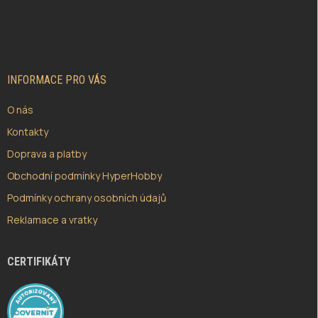
Z
Á
P
A
T
Í
INFORMACE PRO VÁS
O nás
Kontakty
Doprava a platby
Obchodní podmínky HyperHobby
Podmínky ochrany osobních údajů
Reklamace a vratky
CERTIFIKÁTY