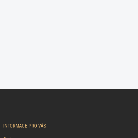
Z
Á
P
A
T
Í
INFORMACE PRO VÁS