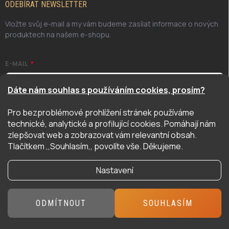
ODEBÍRAT NEWSLETTER
Vložte svůj e-mail a my vám budeme zasílat informace o nových
produktech na našem e-shopu.
E-MAIL
Dáte nám souhlas s používáním cookies, prosím?
Pro bezproblémové prohlížení stránek používáme
Odesláním potvrzuji, že jsem se seznámil/a se zásadami
technické, analytické a profilující cookies. Pomáhají nám
ochrany osobních údajů. Úplné znění naleznete
zde
zlepšovat web a zobrazovat vám relevantní obsah.
PŘIHLÁSIT SE
Tlačítkem ,,Souhlasím,, povolíte vše. Děkujeme.
Nastavení
Copyright 2026
Hyper Hobby
. Všechna práva vyhrazena.
ODMÍTNOUT
SOUHLASÍM
Vytvořil Shoptet