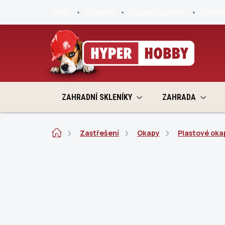
Přejít
O nás
Kontakty
Doprava a platby
Obchod
na
obsah
ZAHRADNÍ SKLENÍKY
ZAHRADA
Domů
Zastřešení
Okapy
Plastové oka