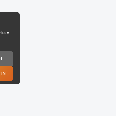
cké a
OUT
SÍM