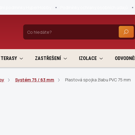
ní podmínky HyperHobby
Podmínky ochrany osobních údajů
HLEDA
TERASY
ZASTŘEŠENÍ
IZOLACE
ODVODNĚ
py
Systém 75 / 63 mm
Plastová spojka žlabu PVC 75 mm