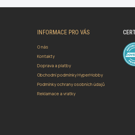
Z
Á
P
A
INFORMACE PRO VÁS
CERT
T
Í
O nás
Kontakty
Doprava a platby
Obchodní podmínky HyperHobby
Podmínky ochrany osobních údajů
Reklamace a vratky