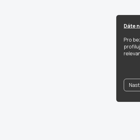
Dáte n
Pro be
profil
relevan
Nast