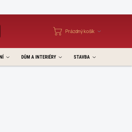
Reklamace a vratky
Prázdný košík
T
Nákupní
košík
NÍ
DŮM A INTERIÉRY
STAVBA
VÝPRODEJ