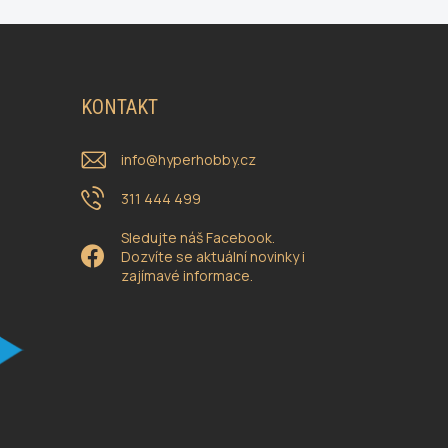
KONTAKT
info
@
hyperhobby.cz
311 444 499
Sledujte náš Facebook.
Dozvíte se aktuální novinky i
zajímavé informace.