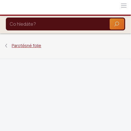
Přejít
na
obsah
HLEDAT
Parotěsné folie