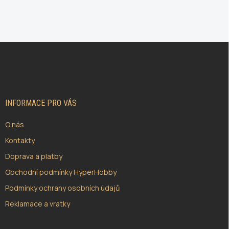
Z
Á
P
A
T
Í
INFORMACE PRO VÁS
O nás
Kontakty
Doprava a platby
Obchodní podmínky HyperHobby
Podmínky ochrany osobních údajů
Reklamace a vratky