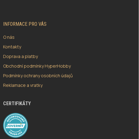
P
A
T
Í
INFORMACE PRO VÁS
O nás
Kontakty
Doprava a platby
Obchodní podmínky HyperHobby
Podmínky ochrany osobních údajů
Reklamace a vratky
CERTIFIKÁTY