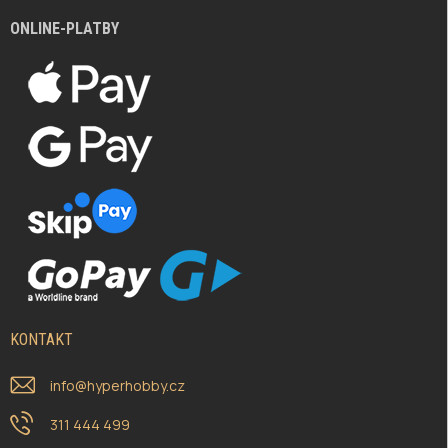
ONLINE-PLATBY
KONTAKT
info
@
hyperhobby.cz
311 444 499