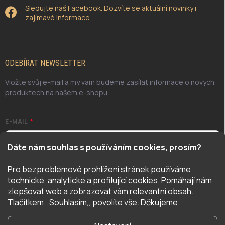
Sledujte náš Facebook. Dozvíte se aktuální novinky i
zajímavé informace.
ODEBÍRAT NEWSLETTER
Vložte svůj e-mail a my vám budeme zasílat informace o nových
produktech na našem e-shopu.
E-MAIL
Dáte nám souhlas s používáním cookies, prosím?
Pro bezproblémové prohlížení stránek používáme
Odesláním potvrzuji, že jsem se seznámil/a se zásadami
technické, analytické a profilující cookies. Pomáhají nám
ochrany osobních údajů. Úplné znění naleznete
zde
zlepšovat web a zobrazovat vám relevantní obsah.
PŘIHLÁSIT SE
Tlačítkem ,,Souhlasím,, povolíte vše. Děkujeme.