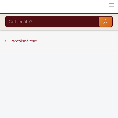
Přejít
na
obsah
HLEDAT
Parotěsné folie