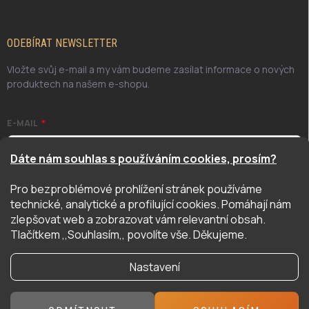
ODEBÍRAT NEWSLETTER
Vložte svůj e-mail a my vám budeme zasílat informace o nových
produktech na našem e-shopu.
E-MAIL
Dáte nám souhlas s používáním cookies, prosím?
Pro bezproblémové prohlížení stránek používáme
Odesláním potvrzuji, že jsem se seznámil/a se zásadami
technické, analytické a profilující cookies. Pomáhají nám
ochrany osobních údajů. Úplné znění naleznete
zde
zlepšovat web a zobrazovat vám relevantní obsah.
PŘIHLÁSIT SE
Tlačítkem ,,Souhlasím,, povolíte vše. Děkujeme.
Nastavení
Copyright 2026
Hyper Hobby
. Všechna práva vyhrazena.