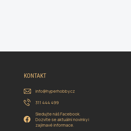
KONTAKT
info
@
hyperhobby.cz
311 444 499
Sledujte náš Facebook.
Dozvíte se aktuální novinky i
zajímavé informace.