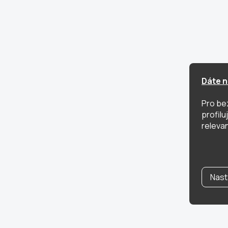
Dáte n
Pro be
profil
relevan
Nast