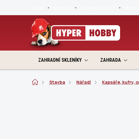
Přejít
O nás
Kontakty
Doprava a platby
Obchod
na
obsah
ZAHRADNÍ SKLENÍKY
ZAHRADA
Domů
Stavba
Nářadí
Kapsáře, kufry, 