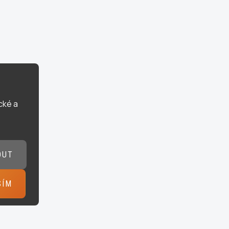
cké a
OUT
SÍM