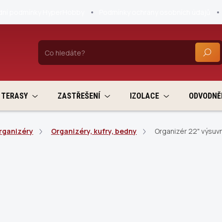
ní podmínky HyperHobby
Podmínky ochrany osobních údajů
HLEDA
TERASY
ZASTŘEŠENÍ
IZOLACE
ODVODNĚ
organizéry
Organizéry, kufry, bedny
Organizér 22" výsuv