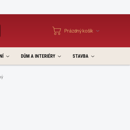
Reklamace a vratky
Prázdný košík
T
Nákupní
košík
NÍ
DŮM A INTERIÉRY
STAVBA
VÝPRODEJ
ný