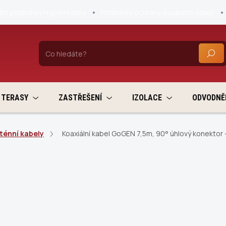
ní podmínky HyperHobby
Podmínky ochrany osobních údajů
HLEDA
TERASY
ZASTŘEŠENÍ
IZOLACE
ODVODNĚ
ténní kabely
Koaxiální kabel GoGEN 7,5m, 90° úhlový konektor -