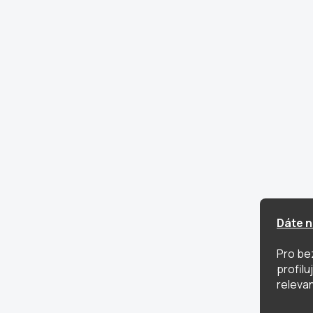
Dáte n
Pro be
profil
relevan