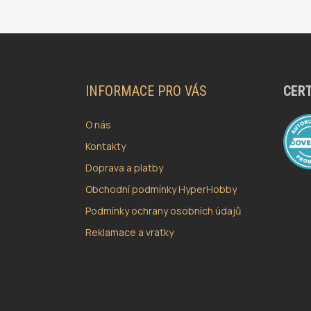
Z
Á
P
A
INFORMACE PRO VÁS
CERT
T
Í
O nás
Kontakty
Doprava a platby
Obchodní podmínky HyperHobby
Podmínky ochrany osobních údajů
Reklamace a vratky