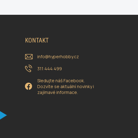
KONTAKT
info
@
hyperhobby.cz
311 444 499
Sledujte náš Facebook.
Dozvíte se aktuální novinky i
zajímavé informace.