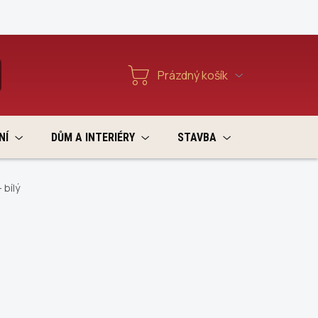
Reklamace a vratky
Prázdný košík
T
Nákupní
košík
NÍ
DŮM A INTERIÉRY
STAVBA
VÝPRODEJ
 bílý