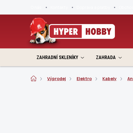
Přejít
O nás
Kontakty
Doprava a platby
Obchod
na
obsah
ZAHRADNÍ SKLENÍKY
ZAHRADA
Domů
Výprodej
Elektro
Kabely
An