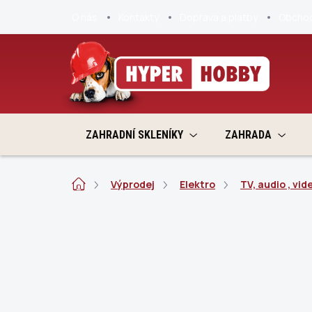
Přejít
O nás
Kontakty
Doprava a platby
Obchod
na
obsah
ZAHRADNÍ SKLENÍKY
ZAHRADA
Domů
Výprodej
Elektro
TV, audio , vid