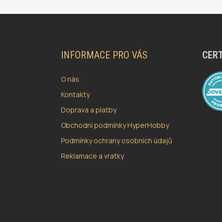
Z
Á
P
A
INFORMACE PRO VÁS
CERT
T
Í
O nás
Kontakty
Doprava a platby
Obchodní podmínky HyperHobby
Podmínky ochrany osobních údajů
Reklamace a vratky