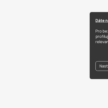
Dáte n
Pro be
profil
relevan
Nast