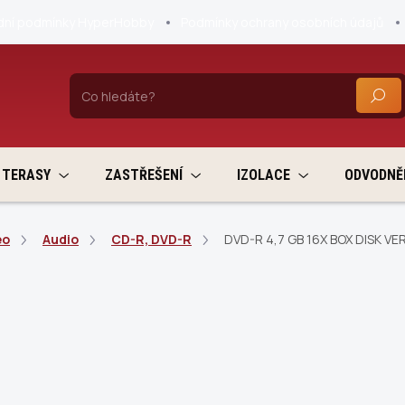
ní podmínky HyperHobby
Podmínky ochrany osobních údajů
HLEDA
TERASY
ZASTŘEŠENÍ
IZOLACE
ODVODNĚ
eo
Audio
CD-R, DVD-R
DVD-R 4,7 GB 16X BOX DISK VE