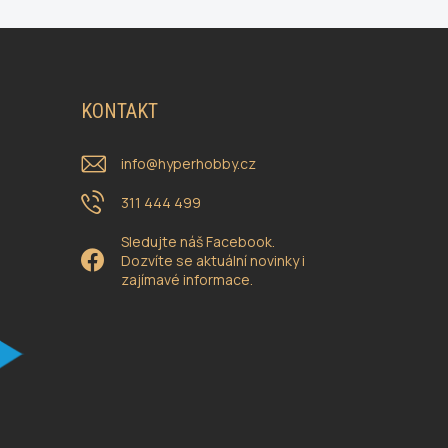
KONTAKT
info
@
hyperhobby.cz
311 444 499
Sledujte náš Facebook.
Dozvíte se aktuální novinky i
zajímavé informace.