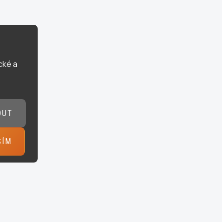
cké a
OUT
SÍM