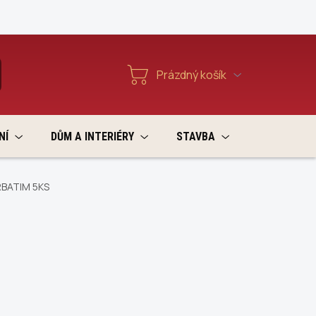
Reklamace a vratky
Prázdný košík
T
Nákupní
košík
NÍ
DŮM A INTERIÉRY
STAVBA
VÝPRODEJ
RBATIM 5KS