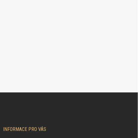
Z
Á
P
A
T
Í
INFORMACE PRO VÁS