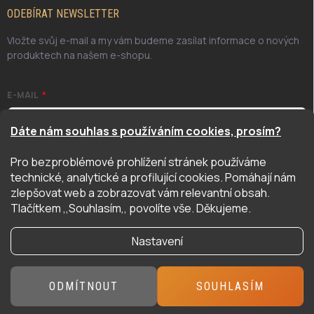
ODEBÍRAT NEWSLETTER
Vložte svůj e-mail a my vám budeme zasílat informace o nových
produktech na našem e-shopu.
E-MAIL
Dáte nám souhlas s používáním cookies, prosím?
Pro bezproblémové prohlížení stránek používáme
Odesláním potvrzuji, že jsem se seznámil/a se zásadami
technické, analytické a profilující cookies. Pomáhají nám
ochrany osobních údajů. Úplné znění naleznete
zde
zlepšovat web a zobrazovat vám relevantní obsah.
PŘIHLÁSIT SE
Tlačítkem ,,Souhlasím,, povolíte vše. Děkujeme.
Nastavení
Copyright 2026
Hyper Hobby
. Všechna práva vyhrazena.
ODMÍTNOUT
SOUHLASÍM
Vytvořil Shoptet