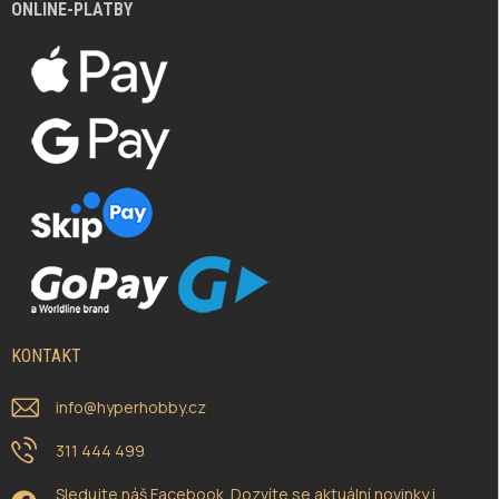
ONLINE-PLATBY
KONTAKT
info
@
hyperhobby.cz
311 444 499
Sledujte náš Facebook. Dozvíte se aktuální novinky i