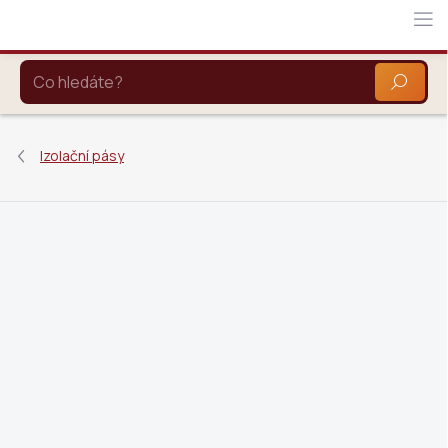
Přejít
na
obsah
HLEDAT
Izolační pásy