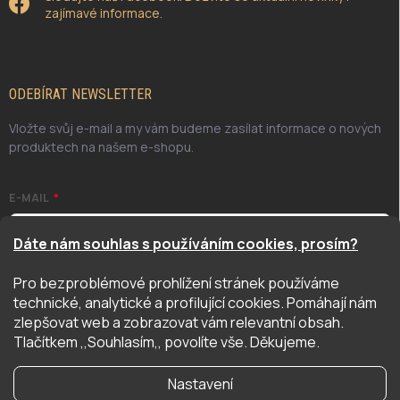
zajímavé informace.
ODEBÍRAT NEWSLETTER
Vložte svůj e-mail a my vám budeme zasílat informace o nových
produktech na našem e-shopu.
E-MAIL
Dáte nám souhlas s používáním cookies, prosím?
Pro bezproblémové prohlížení stránek používáme
Odesláním potvrzuji, že jsem se seznámil/a se zásadami
technické, analytické a profilující cookies. Pomáhají nám
ochrany osobních údajů. Úplné znění naleznete
zde
zlepšovat web a zobrazovat vám relevantní obsah.
PŘIHLÁSIT SE
Tlačítkem ,,Souhlasím,, povolíte vše. Děkujeme.
Nastavení