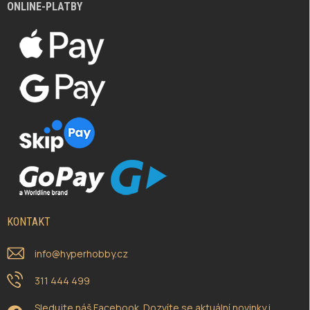
ONLINE-PLATBY
KONTAKT
info
@
hyperhobby.cz
311 444 499
Sledujte náš Facebook. Dozvíte se aktuální novinky i