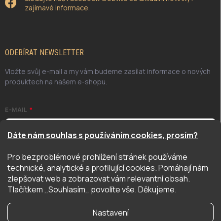
zajímavé informace.
ODEBÍRAT NEWSLETTER
Vložte svůj e-mail a my vám budeme zasílat informace o nových
produktech na našem e-shopu.
E-MAIL
Dáte nám souhlas s používáním cookies, prosím?
Pro bezproblémové prohlížení stránek používáme
Odesláním potvrzuji, že jsem se seznámil/a se zásadami
technické, analytické a profilující cookies. Pomáhají nám
ochrany osobních údajů. Úplné znění naleznete
zde
zlepšovat web a zobrazovat vám relevantní obsah.
PŘIHLÁSIT SE
Tlačítkem ,,Souhlasím,, povolíte vše. Děkujeme.
Nastavení