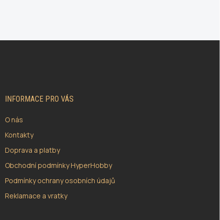
Z
Á
P
A
T
Í
INFORMACE PRO VÁS
O nás
Kontakty
Doprava a platby
Obchodní podmínky HyperHobby
Podmínky ochrany osobních údajů
Reklamace a vratky