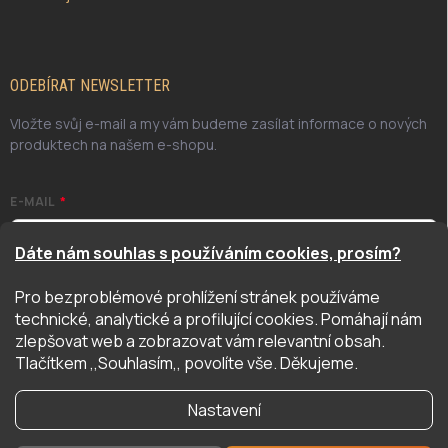
ODEBÍRAT NEWSLETTER
Vložte svůj e-mail a my vám budeme zasílat informace o nových
produktech na našem e-shopu.
E-MAIL
Dáte nám souhlas s používáním cookies, prosím?
Pro bezproblémové prohlížení stránek používáme
Odesláním potvrzuji, že jsem se seznámil/a se zásadami
technické, analytické a profilující cookies. Pomáhají nám
ochrany osobních údajů. Úplné znění naleznete
zde
zlepšovat web a zobrazovat vám relevantní obsah.
PŘIHLÁSIT SE
Tlačítkem ,,Souhlasím,, povolíte vše. Děkujeme.
Nastavení