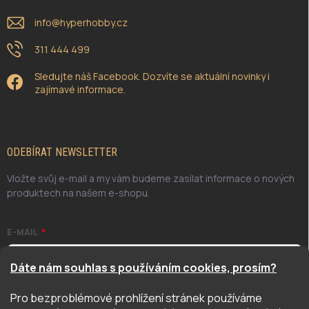
info
@
hyperhobby.cz
311 444 499
Sledujte náš Facebook. Dozvíte se aktuální novinky i
zajímavé informace.
ODEBÍRAT NEWSLETTER
Vložte svůj e-mail a my vám budeme zasílat informace o nových
produktech na našem e-shopu.
E-MAIL
Dáte nám souhlas s používáním cookies, prosím?
Pro bezproblémové prohlížení stránek používáme
Odesláním potvrzuji, že jsem se seznámil/a se zásadami