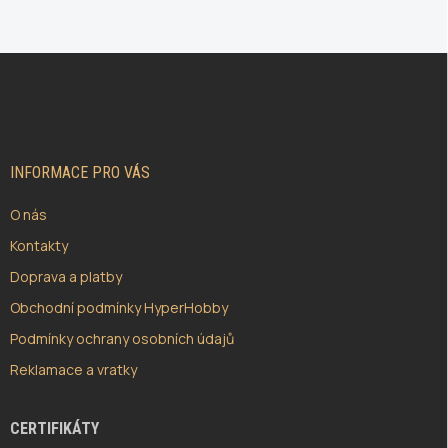
Z
Á
P
A
T
Í
INFORMACE PRO VÁS
O nás
Kontakty
Doprava a platby
Obchodní podmínky HyperHobby
Podmínky ochrany osobních údajů
Reklamace a vratky
CERTIFIKÁTY