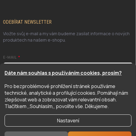
ODEBÍRAT NEWSLETTER
Vložte svůj e-mail a my vám budeme zasílat informace o nových
produktech na našem e-shopu.
E-MAIL
Dáte nám souhlas s používáním cookies, prosím?
Pro bezproblémové prohlížení stránek používáme
Odesláním potvrzuji, že jsem se seznámil/a se zásadami
technické, analytické a profilující cookies. Pomáhají nám
ochrany osobních údajů. Úplné znění naleznete
zde
zlepšovat web a zobrazovat vám relevantní obsah.
PŘIHLÁSIT SE
Tlačítkem ,,Souhlasím,, povolíte vše. Děkujeme.
Nastavení