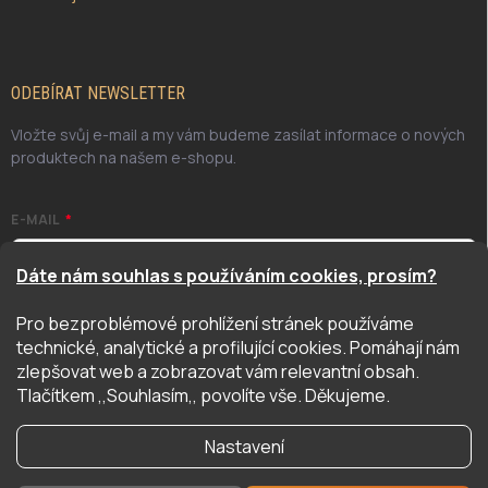
ODEBÍRAT NEWSLETTER
Vložte svůj e-mail a my vám budeme zasílat informace o nových
produktech na našem e-shopu.
E-MAIL
Dáte nám souhlas s používáním cookies, prosím?
Pro bezproblémové prohlížení stránek používáme
Odesláním potvrzuji, že jsem se seznámil/a se zásadami
technické, analytické a profilující cookies. Pomáhají nám
ochrany osobních údajů. Úplné znění naleznete
zde
zlepšovat web a zobrazovat vám relevantní obsah.
PŘIHLÁSIT SE
Tlačítkem ,,Souhlasím,, povolíte vše. Děkujeme.
Nastavení