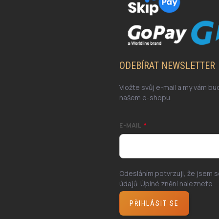
ODEBÍRAT NEWSLETTER
Vložte svůj e-mail a my vám b
našem e-shopu.
E-MAIL
Odesláním potvrzuji, že jsem 
údajů. Úplné znění naleznete
z
PŘIHLÁSIT SE