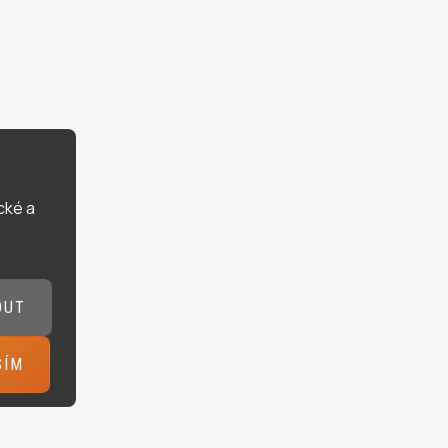
cké a
OUT
SÍM