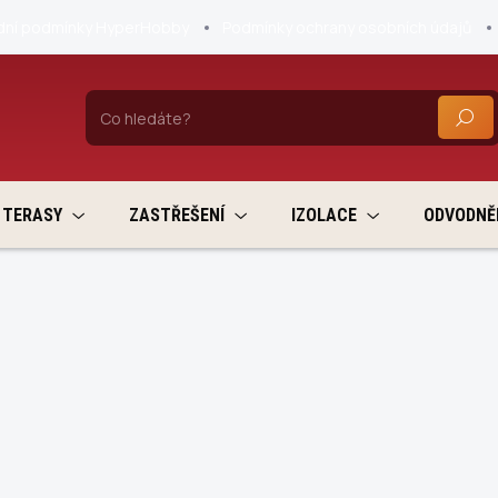
ní podmínky HyperHobby
Podmínky ochrany osobních údajů
HLEDA
TERASY
ZASTŘEŠENÍ
IZOLACE
ODVODNĚ