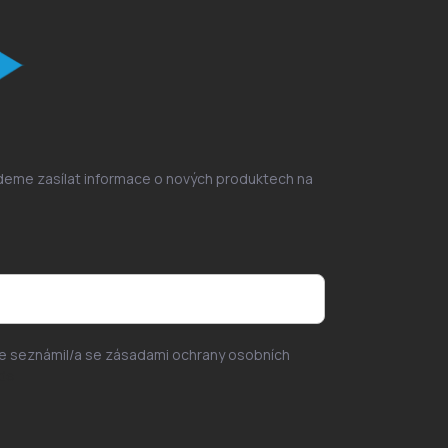
udeme zasílat informace o nových produktech na
se seznámil/a se zásadami ochrany osobních
de