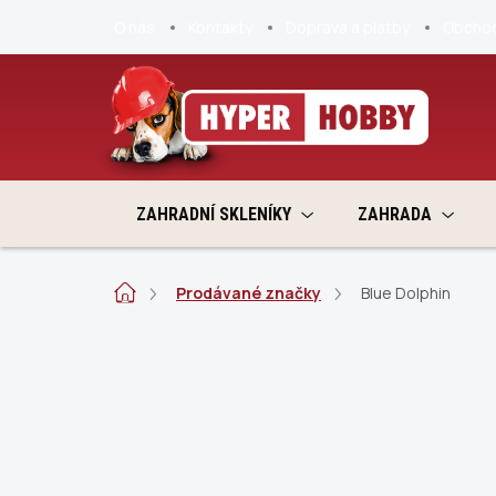
Přejít
O nás
Kontakty
Doprava a platby
Obchod
na
obsah
ZAHRADNÍ SKLENÍKY
ZAHRADA
Domů
Prodávané značky
Blue Dolphin