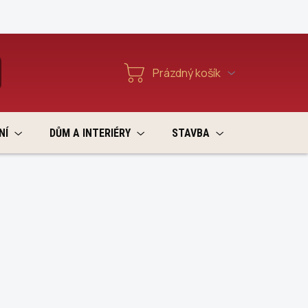
Reklamace a vratky
Prázdný košík
T
Nákupní
košík
NÍ
DŮM A INTERIÉRY
STAVBA
VÝPRODEJ