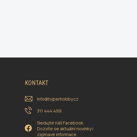
KONTAKT
info
@
hyperhobby.cz
311 444 499
Sledujte náš Facebook.
Dozvíte se aktuální novinky i
zajímavé informace.