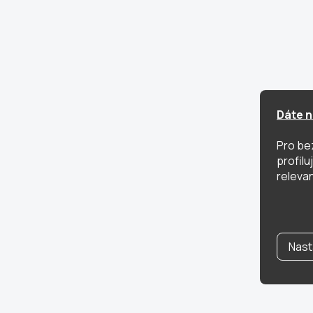
Dáte n
Pro be
profil
relevan
Nast